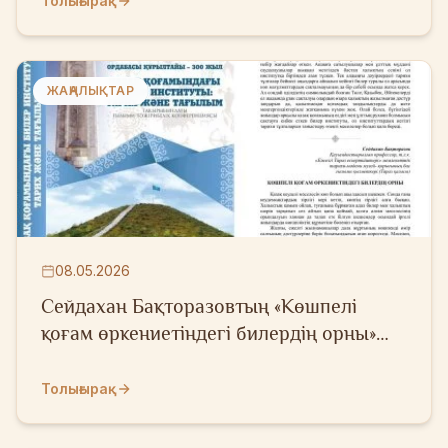
Толығырақ
ЖАҢАЛЫҚТАР
08.05.2026
Сейдахан Бақторазовтың «Көшпелі
қоғам өркениетіндегі билердің орны»
атты мақаласы жарық көрді
Толығырақ