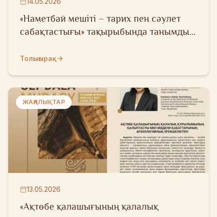
14.05.2026
«Наметбай мешіті – тарих пен сәулет
сабақтастығы» тақырыбында танымдық
дәріс
Толығырақ
ЖАҢАЛЫҚТАР
13.05.2026
«Ақтөбе қалашығының қалалық