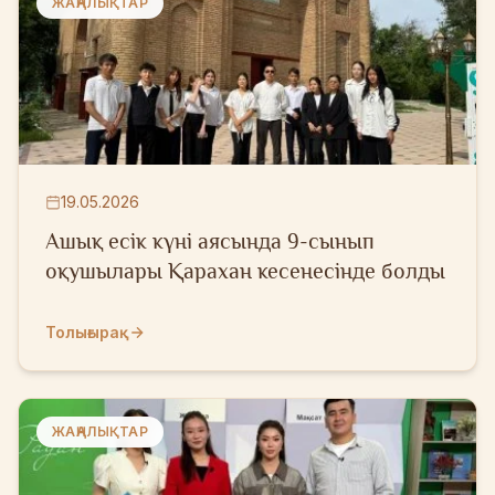
ЖАҢАЛЫҚТАР
19.05.2026
Ашық есік күні аясында 9-сынып
оқушылары Қарахан кесенесінде болды
Толығырақ
ЖАҢАЛЫҚТАР