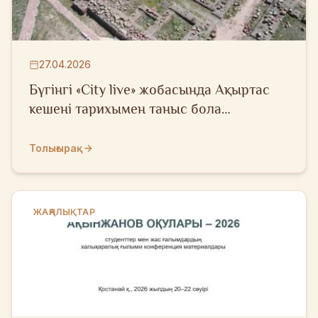
27.04.2026
Бүгінгі «City live» жобасында Ақыртас
кешені тарихымен таныс бола
аласыздар
Толығырақ
ЖАҢАЛЫҚТАР