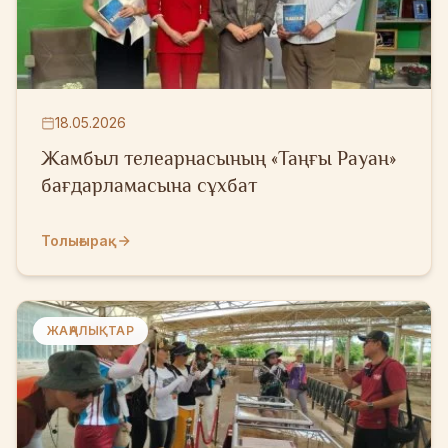
18.05.2026
Жамбыл телеарнасының «Таңғы Рауан»
бағдарламасына сұхбат
Толығырақ
ЖАҢАЛЫҚТАР