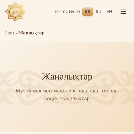
KK
RU
EN
Басты
/
Жаңалықтар
Жаңалықтар
Музей өмірі мен мәдени іс-шаралар туралы
соңғы жаңалықтар