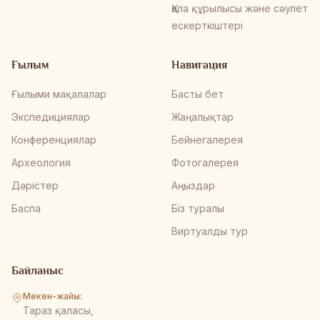
Қала құрылысы және сәулет
ескерткіштері
Ғылым
Навигация
Ғылыми мақалалар
Басты бет
Экспедициялар
Жаңалықтар
Конференциялар
Бейнегалерея
Археология
Фотогалерея
Дәрістер
Аңыздар
Баспа
Біз туралы
Виртуалды тур
Байланыс
Мекен-жайы:
Тараз қаласы,