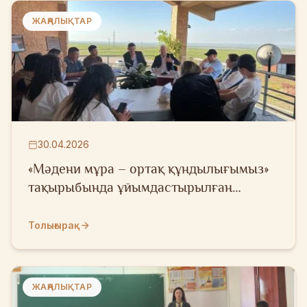
ЖАҢАЛЫҚТАР
30.04.2026
«Мәдени мұра – ортақ құндылығымыз»
тақырыбында ұйымдастырылған
тимбилдинг іс-шарасы
Толығырақ
ЖАҢАЛЫҚТАР