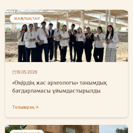
ЖАҢАЛЫҚТАР
19.05.2026
«Өңірдің жас археологы» танымдық
бағдарламасы ұйымдастырылды
Толығырақ