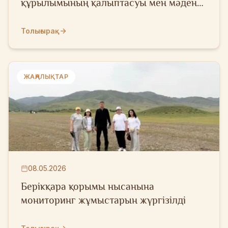
құрылымының қалыптасуы мен мәдени
қабаттарының археологиялық
ерекшеліктері» тақырыбындағы
Толығырақ
мақаласы
ЖАҢАЛЫҚТАР
08.05.2026
Берікқара қорымы нысанына
мониторинг жұмыстарын жүргізілді