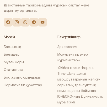
Қазақстанның тарихи-мәдени мұрасын сақтау және
дәріптеу орталығы.
Музей
Ескерткіштер
Басшылық
Археология
Бөлімдер
Монументтік өнер
құрылыстары
Музей қоры
«Жібек жолы: Чаңьань-
Статистика
Тянь-Шань дәлізі
Бос жұмыс орындары
маршруттарының желісі»
Нормативтік құжаттар
сериялық трансұлттық
номинациясы бойынша
ЮНЕСКО-ның Дүниежүзілік
мұра тізімі