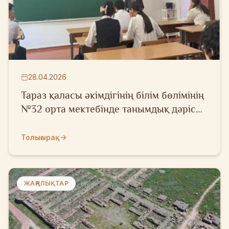
28.04.2026
Тараз қаласы әкімдігінің білім бөлімінің
№32 орта мектебінде танымдық дәріс
өтті
Толығырақ
ЖАҢАЛЫҚТАР