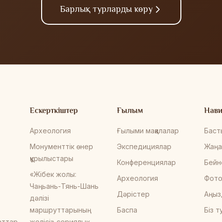
Барлық турларды көру
Ескерткіштер
Ғылым
Нави
Археология
Ғылыми мақалалар
Баст
Монументтік өнер
Экспедициялар
Жаңа
құрылыстары
Конференциялар
Бейн
«Жібек жолы:
Археология
Фото
Чаңьань-Тянь-Шань
Дәрістер
Аңыз
дәлізі
маршруттарының
Баспа
Біз 
аттар
желісі» сериялық