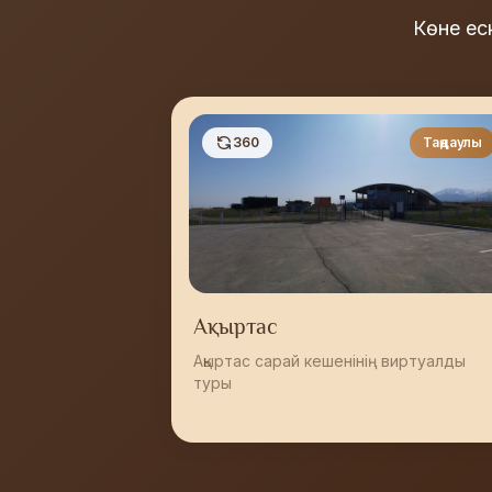
Көне ес
360
Таңдаулы
Ақыртас
Ақыртас сарай кешенінің виртуалды
туры