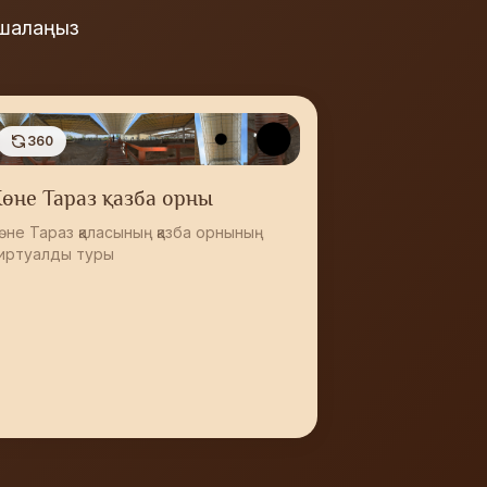
ашалаңыз
360
өне Тараз қазба орны
өне Тараз қаласының қазба орнының
иртуалды туры