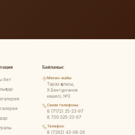
гация
Байланыс
Мекен-жайы:
ы бет
Тараз қаласы,
лықтар
Х.Бектұрғанов
көшесі, №3
егалерея
Сенім телефоны:
галерея
8 (7172) 25-23-97
8 700 525-23-97
дар
Телефон:
туралы
8 (7262) 43-08-26