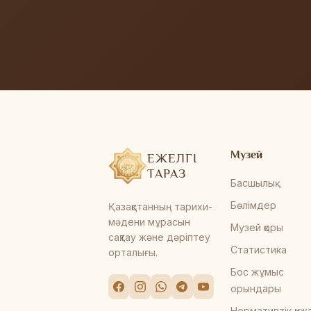
Музей
ЕЖЕЛГІ
ТАРАЗ
Басшылық
Бөлімдер
Қазақстанның тарихи-
мәдени мұрасын
Музей қоры
сақтау және дәріптеу
Статистика
орталығы.
Бос жұмыс
орындары
Нормативтік құж