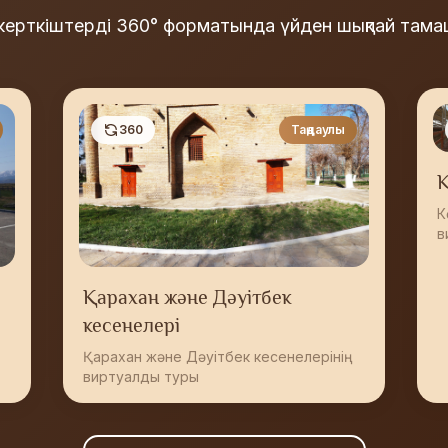
керткіштерді 360° форматында үйден шықпай там
360
Таңдаулы
К
К
в
Қарахан және Дәуітбек
кесенелері
Қарахан және Дәуітбек кесенелерінің
виртуалды туры