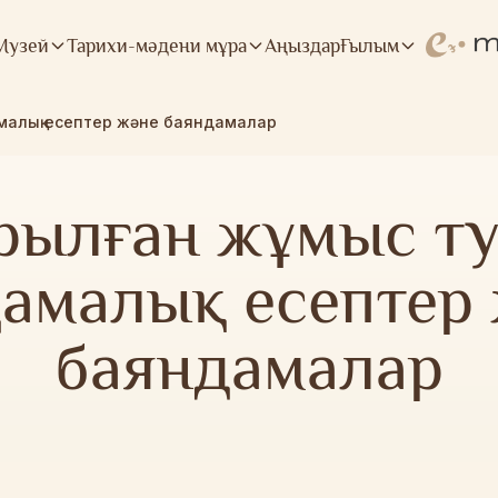
Музей
Тарихи-мәдени мұра
Аңыздар
Ғылым
малық есептер және баяндамалар
рылған жұмыс т
амалық есептер
баяндамалар