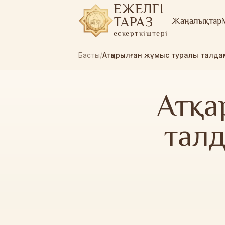
ЕЖЕЛГІ
ТАРАЗ
Жаңалықтар
ескерткіштері
Басты
/
Атқарылған жұмыс туралы талда
Атқа
талд