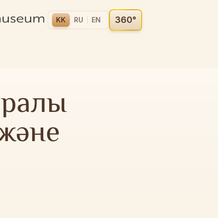
360°
KK
RU
EN
уралы
 және