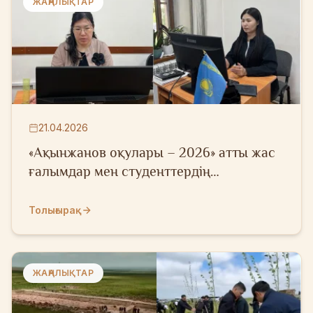
ЖАҢАЛЫҚТАР
21.04.2026
«Ақынжанов оқулары – 2026» атты жас
ғалымдар мен студенттердің
халықаралық ғылыми конференциясы
Толығырақ
ЖАҢАЛЫҚТАР