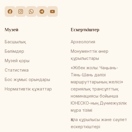
Музей
Ескерткіштер
Басшылық
Археология
Бөлімдер
Монументтік өнер
құрылыстары
Музей қоры
«Жібек жолы: Чаңьань-
Статистика
Тянь-Шань дәлізі
Бос жұмыс орындары
маршруттарының желісі»
Нормативтік құжаттар
сериялық трансұлттық
номинациясы бойынша
ЮНЕСКО-ның Дүниежүзілік
мұра тізімі
Қала құрылысы және сәулет
ескерткіштері