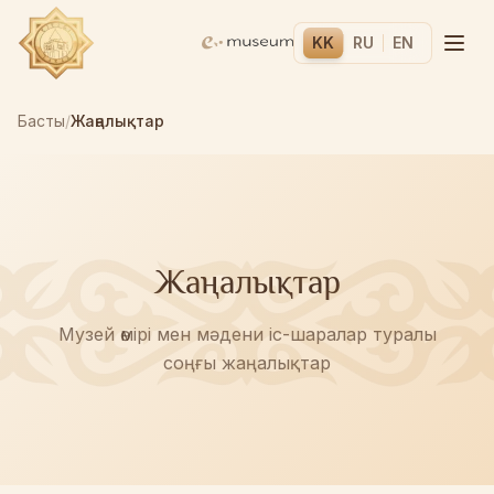
KK
RU
EN
Басты
/
Жаңалықтар
Жаңалықтар
Музей өмірі мен мәдени іс-шаралар туралы
соңғы жаңалықтар