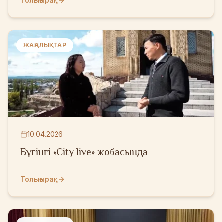
Толығырақ
ЖАҢАЛЫҚТАР
10.04.2026
Бүгінгі «City live» жобасында
Толығырақ