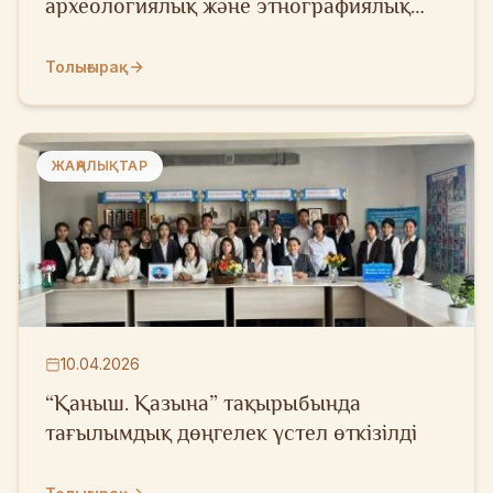
археологиялық және этнографиялық
зерттелуінің өзекті мәселелері» атты
халықаралық ғылыми конференция
Толығырақ
ЖАҢАЛЫҚТАР
10.04.2026
“Қаныш. Қазына” тақырыбында
тағылымдық дөңгелек үстел өткізілді