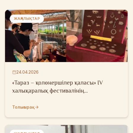
ЖАҢАЛЫҚТАР
24.04.2026
«Тараз – қолөнершілер қаласы» IV
халықаралық фестивалінің
қатысушыларына арнайы экскурсия
Толығырақ