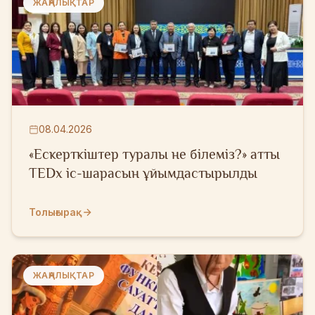
ЖАҢАЛЫҚТАР
08.04.2026
«Ескерткіштер туралы не білеміз?» атты
TEDx іс-шарасын ұйымдастырылды
Толығырақ
ЖАҢАЛЫҚТАР