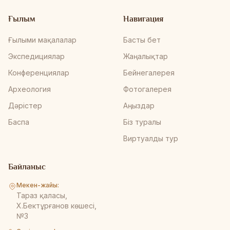
Ғылым
Навигация
Ғылыми мақалалар
Басты бет
Экспедициялар
Жаңалықтар
Конференциялар
Бейнегалерея
Археология
Фотогалерея
Дәрістер
Аңыздар
Баспа
Біз туралы
Виртуалды тур
Байланыс
Мекен-жайы:
Тараз қаласы,
Х.Бектұрғанов көшесі,
№3