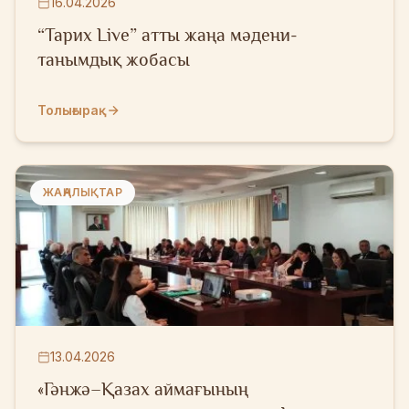
16.04.2026
“Taрих Live” атты жаңа мәдени-
танымдық жобасы
Толығырақ
ЖАҢАЛЫҚТАР
13.04.2026
«Гәнжә–Қазах аймағының