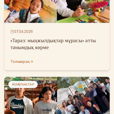
07.04.2026
«Тараз: мыңжылдықтар мұрасы» атты
танымдық көрме
Толығырақ
ЖАҢАЛЫҚТАР