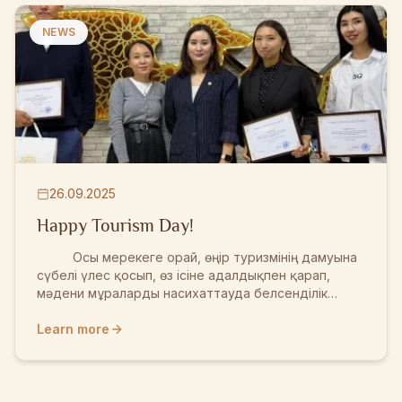
филологиясы мамандығының студенттеріне арнайы
дәріс өткізді. Дәріс барысында студенттер:
NEWS
Ортағасырлық сәулет өнерінің үлгісі – Қарақожа
мешітінің тарихымен, Оның салыну ерекше...
26.09.2025
Happy Tourism Day!
Осы мерекеге орай, өңір туризмінің дамуына
сүбелі үлес қосып, өз ісіне адалдықпен қарап,
мәдени мұраларды насихаттауда белсенділік
танытып жүрген “Ежелгі Тараз ескерткіштері”
мемлекеттік тарихи-мәдени музей-қорығының
Learn more
ұжымына ерекше құрмет көрсетілді. Жамбыл
облысы әкімдігінің кәсіпкерлік және индустриялық-
инновациялық дамыту басқармасы мен Тараз
Туризм туристік ақпараттық орталығы саладағы