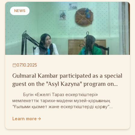
мұрасына, қазақ халқының бай тарихы мен мәдени
құндылықтарына зор қызығушылық танытты.
NEWS
Шетелдік делегация мүшелері Тараздың киелі
орындарынан алған ерекше әсерлерін атап өтіп,
жергі...
07.10.2025
Gulmaral Kambar participated as a special
guest on the "Asyl Kazyna" program on
Zhambyl Radio
Бүгін «Ежелгі Тараз ескерткіштері»
мемлекеттік тарихи-мәдени музей-қорығының
“Ғылыми қызмет және ескерткіштерді қорғау”
бөлімінің кіші ғылыми қызметкері Гүлмарал Қамбар
«Жамбыл радиосының» «Асыл қазына» хабарына
Learn more
арнайы қонақ болып қатысты. Эфир
барысында ол өңір тарихындағы ерекше мәдени