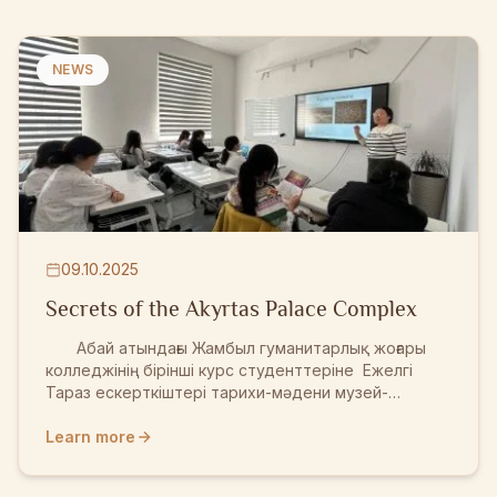
NEWS
09.10.2025
Secrets of the Akyrtas Palace Complex
Абай атындағы Жамбыл гуманитарлық жоғары
колледжінің бірінші курс студенттеріне Ежелгі
Тараз ескерткіштері тарихи-мәдени музей-
қорығының “Ғылыми қызмет және ескерткіштерді
қорғау” бөлімінің ғылыми қызметкері Мадина
Learn more
Мананбайқызы “Ақыртас сарай кешені:
археологиялық зерттеулер мен тұжырымдар”