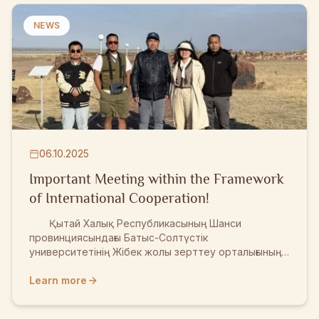
Арайлым ІІ орын — Әшімхан Әмина ІІІ орын —
Байзакова Камилла Жеңімпаздарды және
NEWS
барлық қатысушыларды шын жүректен
құттықтаймыз! Байқауға белсене атсалысқан
жетекшілерге...
06.10.2025
Important Meeting within the Framework
of International Cooperation!
Қытай Халық Республикасының Шанси
провинциясындағы Батыс-Солтүстік
университетінің Жібек жолы зерттеу орталығының
докторанты Ян Чу Шюань, Шанси провинциясы
археология институтының археологі Джан Күнь,
Learn more
және Сиан қалалық археология институтының
суретшісі Гау Чи Жамбыл облысына арнайы