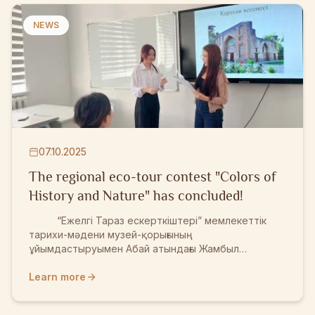
мұралардың бірі — Қарақожа мешіті жайлы тың
деректермен, тарихи маңызы мен зерттеу
NEWS
нәтижелері туралы мазмұнды ақпараттармен
бөлісті. Ұлт тарихын ұлықтау мен киелі
мұрала...
07.10.2025
The regional eco-tour contest "Colors of
History and Nature" has concluded!
“Ежелгі Тараз ескерткіштері” мемлекеттік
тарихи-мәдени музей-қорығының
ұйымдастыруымен Абай атындағы Жамбыл
гуманитарлық жоғары колледжінің студенттері
арасында өткен бұл байқау шығармашылық пен
Learn more
табиғат сұлулығын тоғыстырған ерекше шара болды.
Байқау қорытындысы бойынша: І орын — Қалмахан