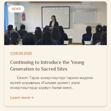
алғашқы қырларын үйренуіне; туған өлкенің тарихы
мен мәдениетіне қызығушылығын арттыруға; тарихи
NEWS
ескерткіштерді қорғауға деген жауапкершілігін
оятуға бағытталды...
29.09.2025
Continuing to Introduce the Young
Generation to Sacred Sites
Ежелгі Тараз ескерткіштері тарихи-мәдени
музей-қорығының «Ғылыми қызмет және
ескерткіштерді қорғау» бөлімі киелі
орындарымызды жас ұрпаққа таныстыруды
жалғастыруда. Бөлімнің кіші ғылыми қызметкері
Learn more
Гүлмарал Қамбар М.Х. Дулати атындағы Тараз
университетінің 6В02311 – Филология: Қазақ