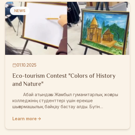
төселіп, айналасы көгалдандырылуда. Бұл
жұмыстар – халқымыздың рухани және тарихи
NEWS
мұрасына деген зор құрметтің көрінісі.
01.10.2025
Eco-tourism Contest "Colors of History
and Nature"
Абай атындағы Жамбыл гуманитарлық жоғары
колледжінің студенттері үшін ерекше
шығармашылық байқау бастау алды. Бүгін
байқаудың бірінші кезеңі өтті. Жас суретшілер
өз қиялдарын арқау етіп, Айша бибі мен Қарахан
Learn more
кесенелерінің әсем келбеттерін қағаз бетіне
түсірді. Байқаудың мақсаты – Тараз қаласының