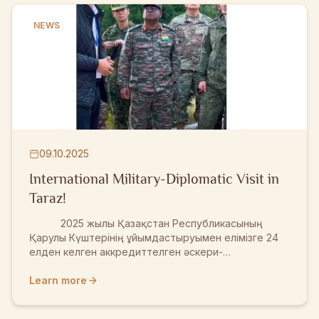
Тараздың тарихы мен мәдениеті жайлы тың
деректермен танысты. Киелі мекеннің ғасырлар
NEWS
қойнауынан сыр шерткен жәдігерлерімен танысқан
балалар мен қонақтар ерекше әсерге бөленіп,
руха...
09.10.2025
International Military-Diplomatic Visit in
Taraz!
2025 жылы Қазақстан Республикасының
Қарулы Күштерінің ұйымдастыруымен елімізге 24
елден келген аккредиттелген әскери-
дипломатиялық корпус өкілдері Тараз қаласына
арнайы іс-сапармен келді. Сапар барысында
Learn more
мәртебелі қонақтар ежелгі Тараздың тарихи-
мәдени ескерткіштерімен танысып, ұлы дала