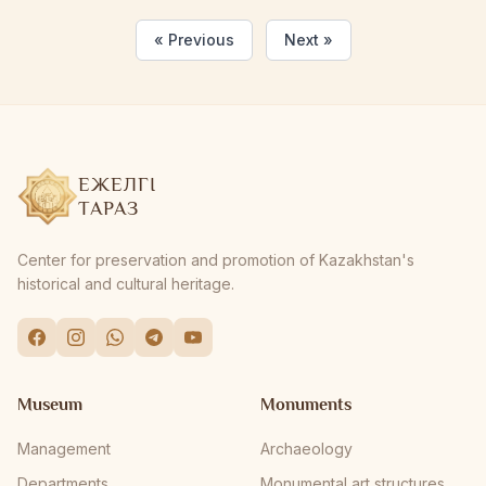
абыройлы еңбегі мен өлшеусіз үлесі үшін музей-
« Previous
Next »
қорық қызметкерлерін шын жүрек...
ЕЖЕЛГІ
ТАРАЗ
Center for preservation and promotion of Kazakhstan's
historical and cultural heritage.
Museum
Monuments
Management
Archaeology
Departments
Monumental art structures