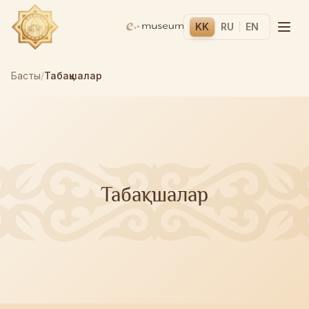
KK
RU
EN
Басты
/
Табақшалар
Табақшалар