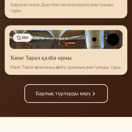
Қарахан және Дәуітбек кесенелерінің виртуалды
туры
360
Көне Тараз қазба орны
Көне Тараз қаласының қазба орнының виртуалды туры
Барлық турларды көру