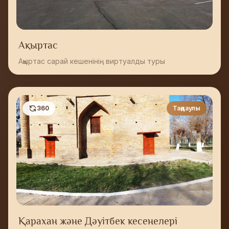
Ақыртас
Ақыртас сарай кешенінің виртуалды туры
360
Таңдаулы
Қарахан және Дәуітбек кесенелері