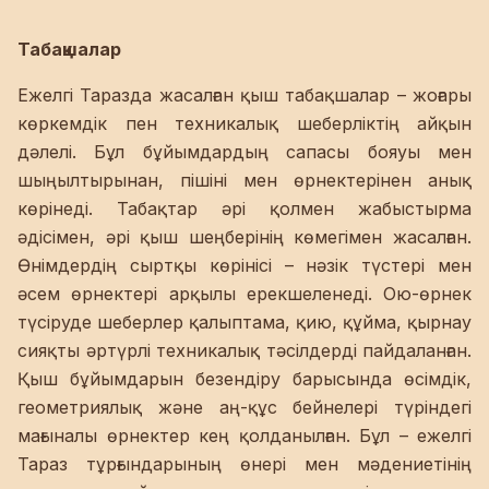
Табақшалар
Ежелгі Таразда жасалған қыш табақшалар – жоғары
көркемдік пен техникалық шеберліктің айқын
дәлелі. Бұл бұйымдардың сапасы бояуы мен
шыңылтырынан, пішіні мен өрнектерінен анық
көрінеді. Табақтар әрі қолмен жабыстырма
әдісімен, әрі қыш шеңберінің көмегімен жасалған.
Өнімдердің сыртқы көрінісі – нәзік түстері мен
әсем өрнектері арқылы ерекшеленеді. Ою-өрнек
түсіруде шеберлер қалыптама, қию, құйма, қырнау
сияқты әртүрлі техникалық тәсілдерді пайдаланған.
Қыш бұйымдарын безендіру барысында өсімдік,
геометриялық және аң-құс бейнелері түріндегі
мағыналы өрнектер кең қолданылған. Бұл – ежелгі
Тараз тұрғындарының өнері мен мәдениетінің