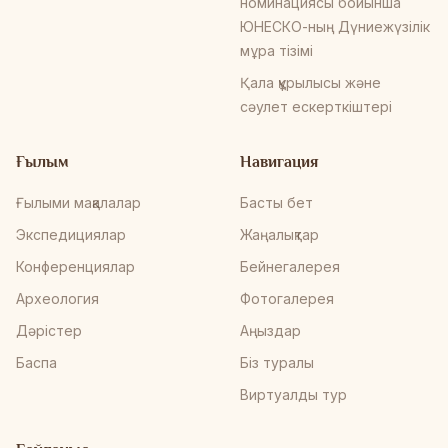
номинациясы бойынша
ЮНЕСКО-ның Дүниежүзілік
мұра тізімі
Қала құрылысы және
сәулет ескерткіштері
Ғылым
Навигация
Ғылыми мақалалар
Басты бет
Экспедициялар
Жаңалықтар
Конференциялар
Бейнегалерея
Археология
Фотогалерея
Дәрістер
Аңыздар
Баспа
Біз туралы
Виртуалды тур