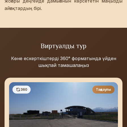
жоғары деңгейде дамығанын көрсететін маңызды
айғақтардың бірі.
Виртуалды тур
Көне ескерткіштерді 360° форматында үйден
шықпай тамашалаңыз
360
Таңдаулы