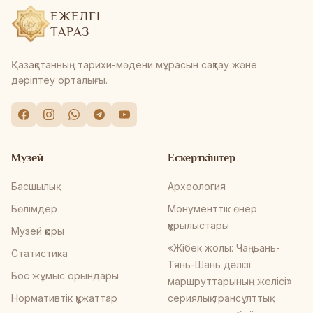
ЕЖЕЛГІ
ТАРАЗ
Қазақстанның тарихи-мәдени мұрасын сақтау және
дәріптеу орталығы.
Музей
Ескерткіштер
Басшылық
Археология
Бөлімдер
Монументтік өнер
құрылыстары
Музей қоры
«Жібек жолы: Чаңьань-
Статистика
Тянь-Шань дәлізі
Бос жұмыс орындары
маршруттарының желісі»
Нормативтік құжаттар
сериялық трансұлттық