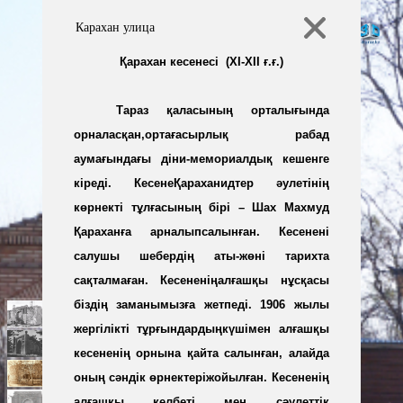
Карахан улица
Қарахан кесенесі (ХІ-ХІІ ғ.ғ.)
Тараз қаласының орталығында
орналасқан,ортағасырлық рабад
аумағындағы діни-мемориалдық кешенге
кіреді. КесенеҚараханидтер әулетінің
көрнекті тұлғасының бірі – Шах Махмуд
Қараханға арналыпсалынған. Кесенені
салушы шебердің аты-жөні тарихта
сақталмаған. Кесененіңалғашқы нұсқасы
біздің заманымызға жетпеді. 1906 жылы
жергілікті тұрғындардыңкүшімен алғашқы
кесененің орнына қайта салынған, алайда
оның сәндік өрнектеріжойылған. Кесененің
алғашқы келбеті мен сәулеттік