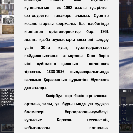
құндылығын
тек 1902 жылы түсірілген
фотосуреттен ғанакөре аламыз. Суретте
кесене шаршы формалы. Бас қасбетінде
кірпіштен өрілгенөрнектер бар. 1961
жылғы қазба жұмыстары кесенені сәндеу
үшін 30-ға жуық түрлітерракоттар
пайдаланылғанын анықтады. Кіре беріс
иіні сүйірлене қаланып
колоннаға
тірелген. 1836-1936 жылдараралығында
қаламыз Қараханның құрметіне Әулиеата
деп аталды.
INFO: krpano 1.17.pr2 (build 2014-01-10)
CLOSE
INFO: Android 14 Mobile (Pixel 8) - Chrome 131.0 - WebGL
Қазірбұл жер бесік орналасқан
INFO: Panotour Pro V2.0.0 64bits
INFO: Registered to: teameat
ERROR: plugin[smallgallerybarpicture4] loading error:
орталық залы, үш бұрышында үш худжра
%FIRSTXML%/graphics/smallgallerybar/_108610901086_10841072107410791086108310771103_1082107
бөлмелері барпорталды-күмбезді
құрылыс. Қарахан кесенесінің
қабырғалары патшалық