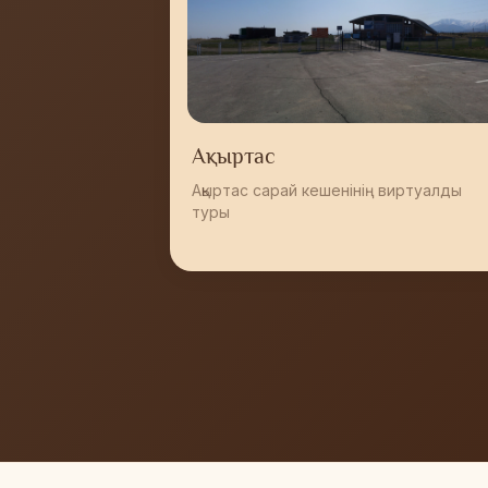
Ақыртас
Ақыртас сарай кешенінің виртуалды
туры