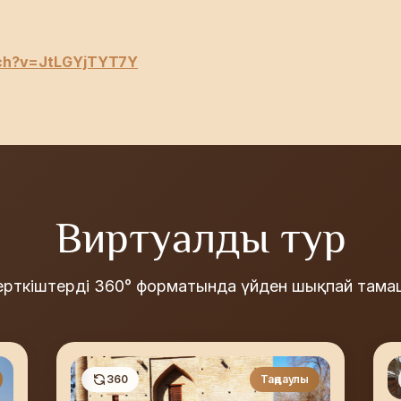
tch?v=JtLGYjTYT7Y
Виртуалды тур
керткіштерді 360° форматында үйден шықпай там
360
Таңдаулы