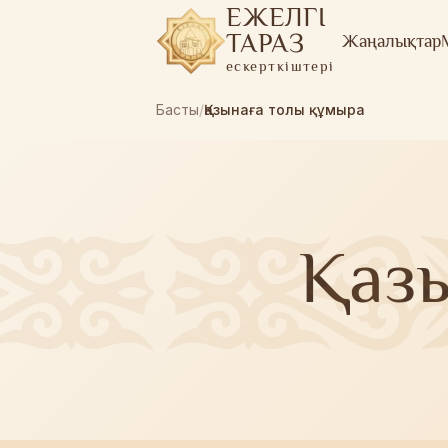
ЕЖЕЛГІ
ТАРАЗ
Жаңалықтар
ескерткіштері
Басты
/
Қазынаға толы құмыра
Қаз