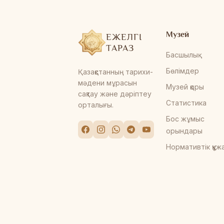
Музей
ЕЖЕЛГІ
ТАРАЗ
Басшылық
Бөлімдер
Қазақстанның тарихи-
мәдени мұрасын
Музей қоры
сақтау және дәріптеу
Статистика
орталығы.
Бос жұмыс
орындары
Нормативтік құж