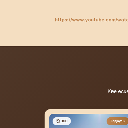
https://www.youtube.com/wa
Көне ес
360
Таңдаулы