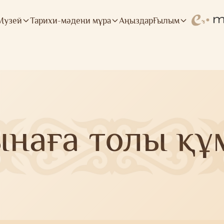
Музей
Тарихи-мәдени мұра
Аңыздар
Ғылым
ынаға толы құ