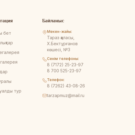
гация
Байланыс
Мекен-жайы:
ы бет
Тараз қаласы,
лықтар
Х.Бектұрғанов
көшесі, №3
егалерея
Сенім телефоны:
галерея
8 (7172) 25-23-97
8 700 525-23-97
дар
Телефон:
туралы
8 (7262) 43-08-26
уалды тур
tarzapmuz@mail.ru