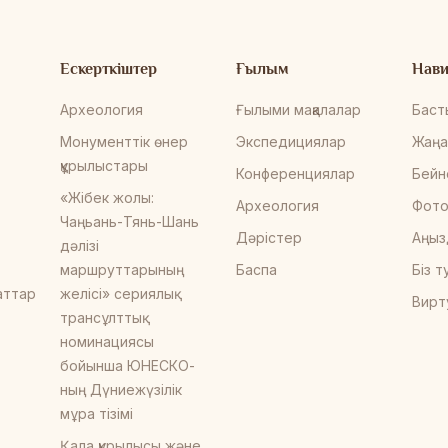
Ескерткіштер
Ғылым
Нави
Археология
Ғылыми мақалалар
Баст
Монументтік өнер
Экспедициялар
Жаңа
құрылыстары
Конференциялар
Бейн
«Жібек жолы:
Археология
Фото
Чаңьань-Тянь-Шань
Дәрістер
Аңыз
дәлізі
маршруттарының
Баспа
Біз 
аттар
желісі» сериялық
Вирт
трансұлттық
номинациясы
бойынша ЮНЕСКО-
ның Дүниежүзілік
мұра тізімі
Қала құрылысы және