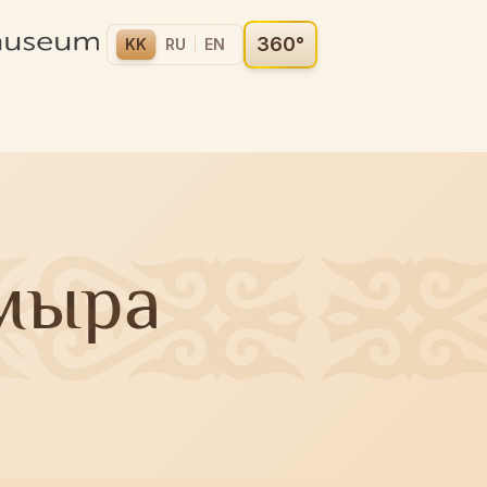
360°
KK
RU
EN
мыра