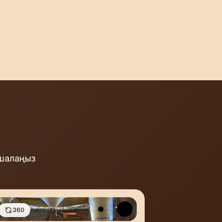
ашалаңыз
360