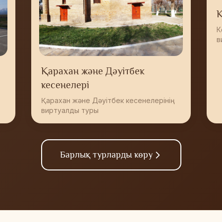
К
К
в
Қарахан және Дәуітбек
кесенелері
Қарахан және Дәуітбек кесенелерінің
виртуалды туры
Барлық турларды көру