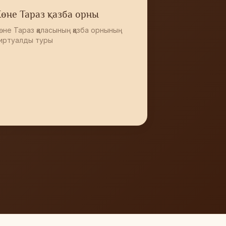
өне Тараз қазба орны
өне Тараз қаласының қазба орнының
иртуалды туры