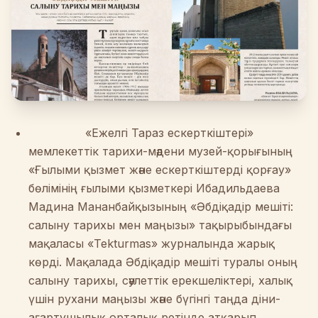
«Ежелгі Тараз ескерткіштері»
мемлекеттік тарихи-мәдени музей-қорығының
«Ғылыми қызмет және ескерткіштерді қорғау»
бөлімінің ғылыми қызметкері Ибадильдаева
Мадина Мананбайқызының «Әбдіқадір мешіті:
салыну тарихы мен маңызы» тақырыбындағы
мақаласы «Tekturmas» журналында жарық
көрді. Мақалада Әбдіқадір мешіті туралы оның
салыну тарихы, сәулеттік ерекшеліктері, халық
үшін рухани маңызы және бүгінгі таңда діни-
ағартушылық орталық ретінде атқарып