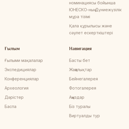
номинациясы бойынша
ЮНЕСКО-ның Дүниежүзілік
мұра тізімі
Қала құрылысы және
сәулет ескерткіштері
Ғылым
Навигация
Ғылыми мақалалар
Басты бет
Экспедициялар
Жаңалықтар
Конференциялар
Бейнегалерея
Археология
Фотогалерея
Дәрістер
Аңыздар
Баспа
Біз туралы
Виртуалды тур