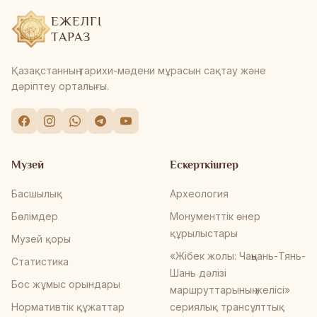
ЕЖЕЛГІ
ТАРАЗ
Қазақстанның тарихи-мәдени мұрасын сақтау және
дәріптеу орталығы.
Музей
Ескерткіштер
Басшылық
Археология
Бөлімдер
Монументтік өнер
құрылыстары
Музей қоры
«Жібек жолы: Чаңьань-Тянь-
Статистика
Шань дәлізі
Бос жұмыс орындары
маршруттарының желісі»
Нормативтік құжаттар
сериялық трансұлттық