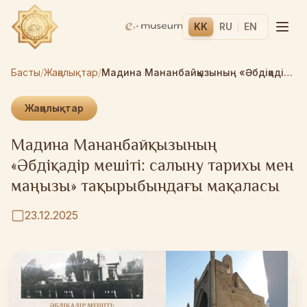
KK
RU
EN
Басты
/
Жаңалықтар
/
Мадина Мананбайқызының «Әбдіқадір мешіті: салыну тарихы мен маңызы» тақырыбындағы мақаласы
Жаңалықтар
Мадина Мананбайқызының
«Әбдіқадір мешіті: салыну тарихы мен
маңызы» тақырыбындағы мақаласы
23.12.2025