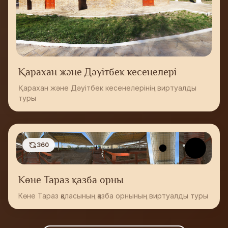
Қарахан және Дәуітбек кесенелері
Қарахан және Дәуітбек кесенелерінің виртуалды
туры
360
Көне Тараз қазба орны
Көне Тараз қаласының қазба орнының виртуалды туры