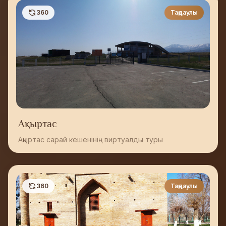
360
Таңдаулы
Ақыртас
Ақыртас сарай кешенінің виртуалды туры
360
Таңдаулы