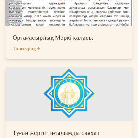
Ортағасырлық Меркі қаласы
Толығырақ
Туған жерге тағылымды саяхат