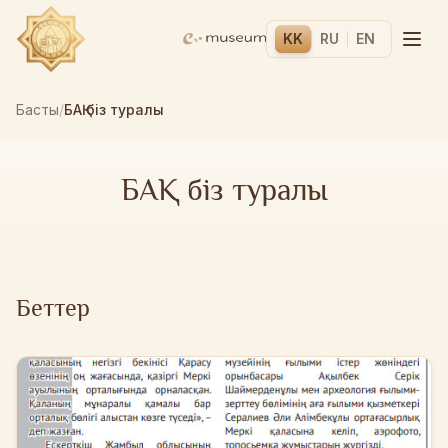
KK
RU
EN
Басты
/
БАҚ біз туралы
БАҚ біз туралы
Беттер