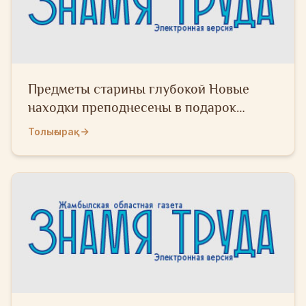
Предметы старины глубокой Новые
находки преподнесены в подарок
государственному музею жителями
Толығырақ
области