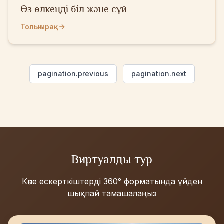
Өз өлкеңді біл және сүй
Толығырақ
pagination.previous
pagination.next
Виртуалды тур
Көне ескерткіштерді 360° форматында үйден
шықпай тамашалаңыз