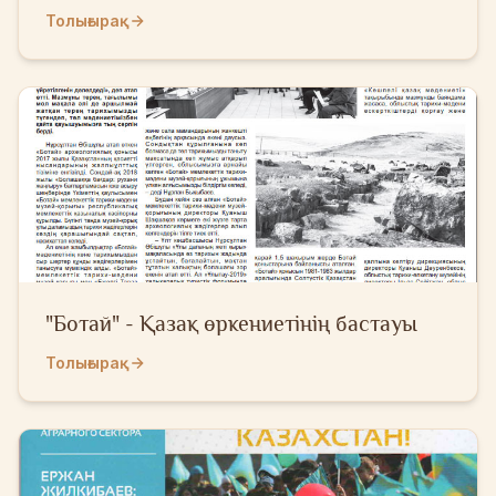
Толығырақ
"Ботай" - Қазақ өркениетінің бастауы
Толығырақ