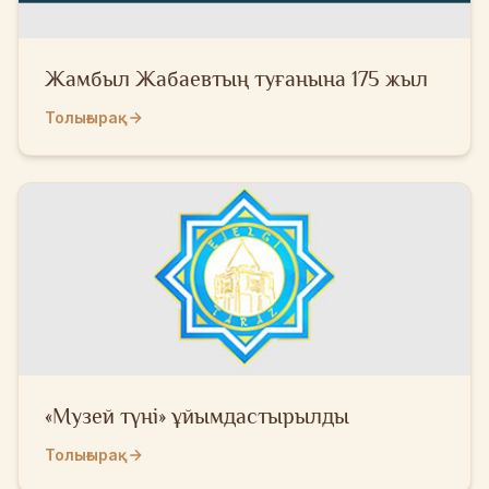
Жамбыл Жабаевтың туғанына 175 жыл
Толығырақ
«Музей түні» ұйымдастырылды
Толығырақ