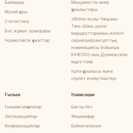
Бөлімдер
Монументтік өнер
құрылыстары
Музей қоры
«Жібек жолы: Чаңьань-
Статистика
Тянь-Шань дәлізі
Бос жұмыс орындары
маршруттарының желісі»
Нормативтік құжаттар
сериялық трансұлттық
номинациясы бойынша
ЮНЕСКО-ның Дүниежүзілік
мұра тізімі
Қала құрылысы және
сәулет ескерткіштері
Ғылым
Навигация
Ғылыми мақалалар
Басты бет
Экспедициялар
Жаңалықтар
Конференциялар
Бейнегалерея