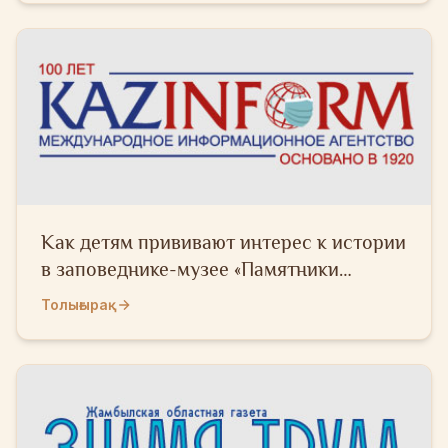
Как детям прививают интерес к истории
в заповеднике-музее «Памятники
древнего Тараза»
Толығырақ