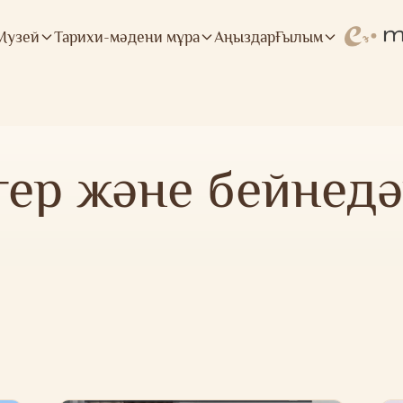
Музей
Тарихи-мәдени мұра
Аңыздар
Ғылым
тер және бейнедә