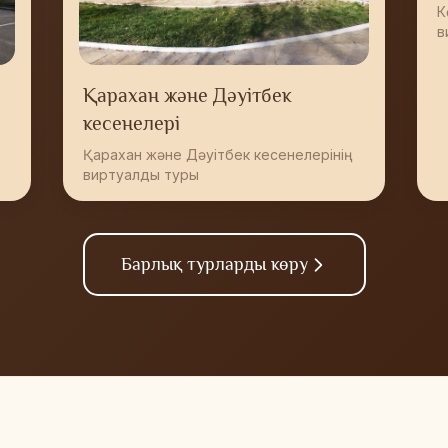
К
в
Қарахан және Дәуітбек
кесенелері
Қарахан және Дәуітбек кесенелерінің
виртуалды туры
Барлық турларды көру