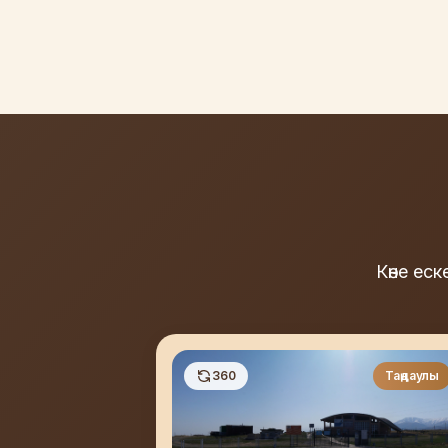
Көне ес
360
Таңдаулы