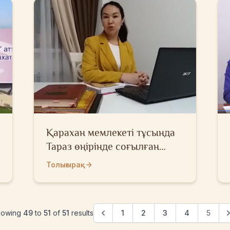
Қарахан мемлекеті тұсында
Тараз өңірінде соғылған
кесенелер туралы
Толығырақ
howing
49
to
51
of
51
results
1
2
3
4
5