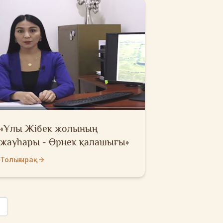
«Ұлы Жібек жолының
жауһары - Өрнек қалашығы»
Толығырақ