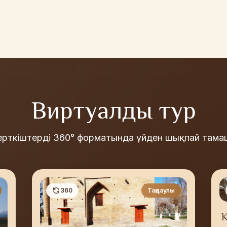
Виртуалды тур
керткіштерді 360° форматында үйден шықпай там
360
Таңдаулы
К