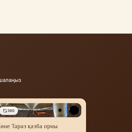
ашалаңыз
360
өне Тараз қазба орны