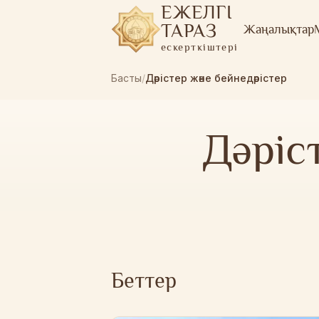
ЕЖЕЛГІ
ТАРАЗ
Жаңалықтар
ескерткіштері
Басты
/
Дәрістер және бейнедәрістер
Дәріс
Беттер