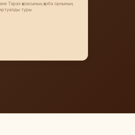
өне Тараз қаласының қазба орнының
иртуалды туры