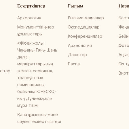
Ескерткіштер
Ғылым
Нави
Археология
Ғылыми мақалалар
Баст
Монументтік өнер
Экспедициялар
Жаңа
құрылыстары
Конференциялар
Бейн
«Жібек жолы:
Археология
Фото
Чаңьань-Тянь-Шань
Дәрістер
Аңыз
дәлізі
маршруттарының
Баспа
Біз 
аттар
желісі» сериялық
Вирт
трансұлттық
номинациясы
бойынша ЮНЕСКО-
ның Дүниежүзілік
мұра тізімі
Қала құрылысы және
сәулет ескерткіштері