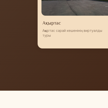
Ақыртас
Ақыртас сарай кешенінің виртуалды
туры