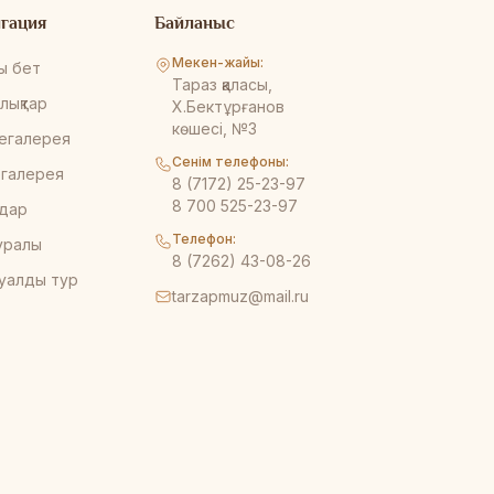
гация
Байланыс
Мекен-жайы:
ы бет
Тараз қаласы,
лықтар
Х.Бектұрғанов
көшесі, №3
егалерея
Сенім телефоны:
галерея
8 (7172) 25-23-97
8 700 525-23-97
дар
Телефон:
туралы
8 (7262) 43-08-26
уалды тур
tarzapmuz@mail.ru