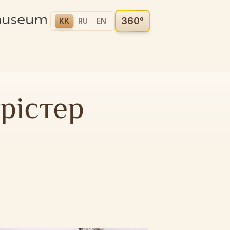
360°
KK
RU
EN
рістер