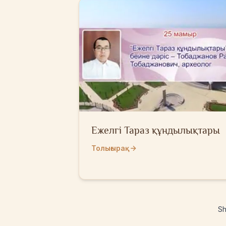
Ежелгі Тараз құндылықтары
Толығырақ
S