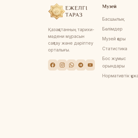
Музей
ЕЖЕЛГІ
ТАРАЗ
Басшылық
Бөлімдер
Қазақстанның тарихи-
мәдени мұрасын
Музей қоры
сақтау және дәріптеу
Статистика
орталығы.
Бос жұмыс
орындары
Нормативтік құж